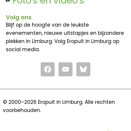
Foto's en video's
Volg ons
Blijf op de hoogte van de leukste
evenementen, nieuwe uitstapjes en bijzondere
plekken in Limburg. Volg Eropuit in Limburg op
social media.
F
Y
a
o
c
u
e
t
b
u
o
b
© 2000–2026 Eropuit in Limburg. Alle rechten
o
e
voorbehouden.
k