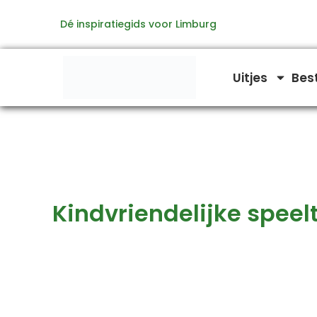
Zoeken
Ga
naar:
Dé inspiratiegids voor Limburg
naar
de
inhoud
Uitjes
Bes
Kindvriendelijke speel