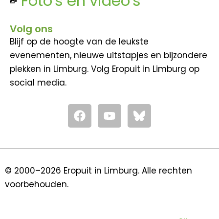
Foto's en video's
Volg ons
Blijf op de hoogte van de leukste
evenementen, nieuwe uitstapjes en bijzondere
plekken in Limburg. Volg Eropuit in Limburg op
social media.
F
Y
a
o
c
u
e
t
b
u
o
b
© 2000–2026 Eropuit in Limburg. Alle rechten
o
e
voorbehouden.
k