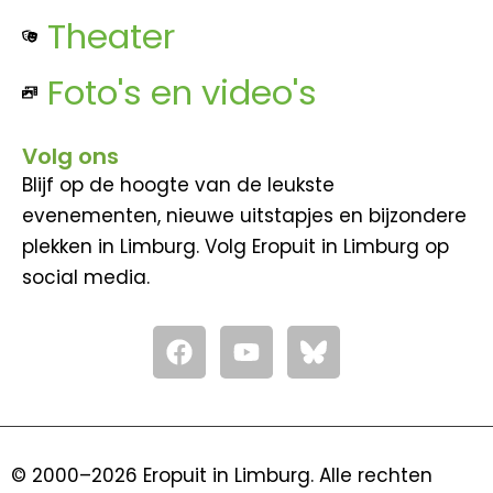
Theater
Foto's en video's
Volg ons
Blijf op de hoogte van de leukste
evenementen, nieuwe uitstapjes en bijzondere
plekken in Limburg. Volg Eropuit in Limburg op
social media.
F
Y
a
o
c
u
e
t
b
u
o
b
© 2000–2026 Eropuit in Limburg. Alle rechten