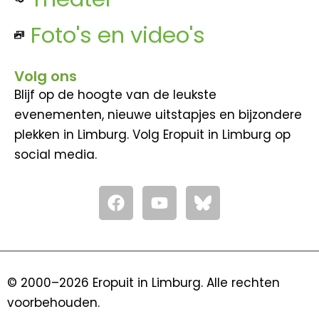
Foto's en video's
Volg ons
Blijf op de hoogte van de leukste
evenementen, nieuwe uitstapjes en bijzondere
plekken in Limburg. Volg Eropuit in Limburg op
social media.
F
Y
a
o
c
u
e
t
b
u
o
b
© 2000–2026 Eropuit in Limburg. Alle rechten
o
e
voorbehouden.
k