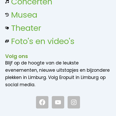
Concerten
Musea
Theater
Foto's en video's
Volg ons
Blijf op de hoogte van de leukste
evenementen, nieuwe uitstapjes en bijzondere
plekken in Limburg. Volg Eropuit in Limburg op
social media.
F
Y
I
a
o
n
c
u
s