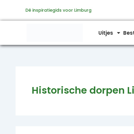
Zoeken
Ga
naar:
Dé inspiratiegids voor Limburg
naar
de
inhoud
Uitjes
Bes
Historische dorpen 