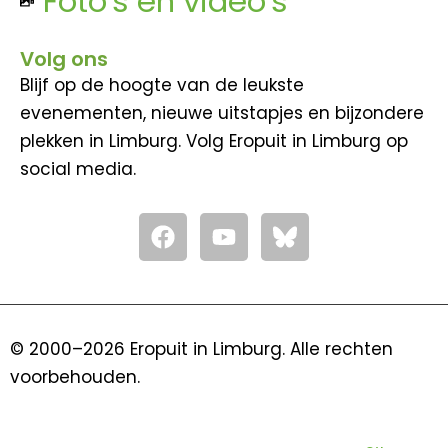
Foto's en video's
Volg ons
Blijf op de hoogte van de leukste
evenementen, nieuwe uitstapjes en bijzondere
plekken in Limburg. Volg Eropuit in Limburg op
social media.
F
Y
a
o
c
u
e
t
b
u
o
b
© 2000–2026 Eropuit in Limburg. Alle rechten
o
e
voorbehouden.
k