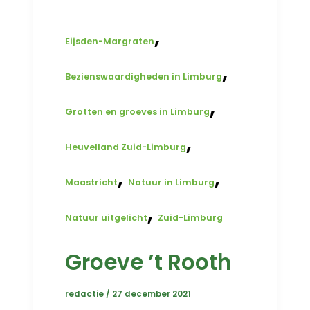
,
Eijsden-Margraten
,
Bezienswaardigheden in Limburg
,
Grotten en groeves in Limburg
,
Heuvelland Zuid-Limburg
,
,
Maastricht
Natuur in Limburg
,
Natuur uitgelicht
Zuid-Limburg
Groeve ’t Rooth
redactie
/
27 december 2021