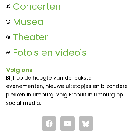
Concerten
Musea
Theater
Foto's en video's
Volg ons
Blijf op de hoogte van de leukste
evenementen, nieuwe uitstapjes en bijzondere
plekken in Limburg. Volg Eropuit in Limburg op
social media.
F
Y
a
o
c
u