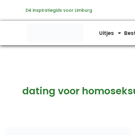
Ga
Dé inspiratiegids voor Limburg
naar
de
inhoud
Uitjes
Bes
dating voor homoseks