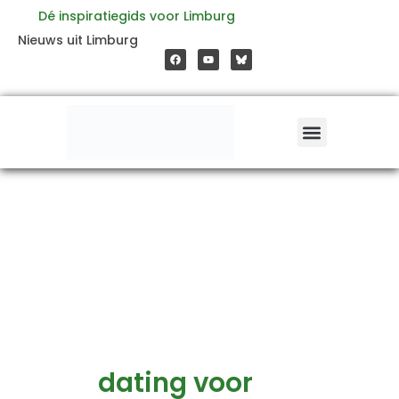
Ga
Dé inspiratiegids voor Limburg
F
Y
Nieuws uit Limburg
a
o
naar
c
u
e
t
b
u
o
b
de
o
e
k
inhoud
dating voor