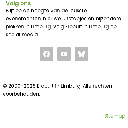
Volg ons
Blijf op de hoogte van de leukste
evenementen, nieuwe uitstapjes en bijzondere
plekken in Limburg. Volg Eropuit in Limburg op
social media.
F
Y
a
o
c
u
e
t
b
u
o
b
© 2000–2026 Eropuit in Limburg. Alle rechten
o
e
voorbehouden.
k
Sitemap