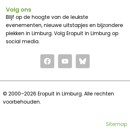
Volg ons
Blijf op de hoogte van de leukste
evenementen, nieuwe uitstapjes en bijzondere
plekken in Limburg. Volg Eropuit in Limburg op
social media.
F
Y
a
o
c
u
e
t
b
u
o
b
© 2000–2026 Eropuit in Limburg. Alle rechten
o
e
voorbehouden.
k
Sitemap