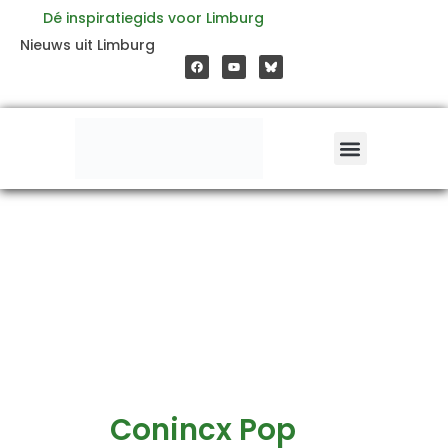
Ga
Dé inspiratiegids voor Limburg
F
Y
Nieuws uit Limburg
a
o
naar
c
u
e
t
b
u
o
b
de
o
e
k
inhoud
Conincx Pop