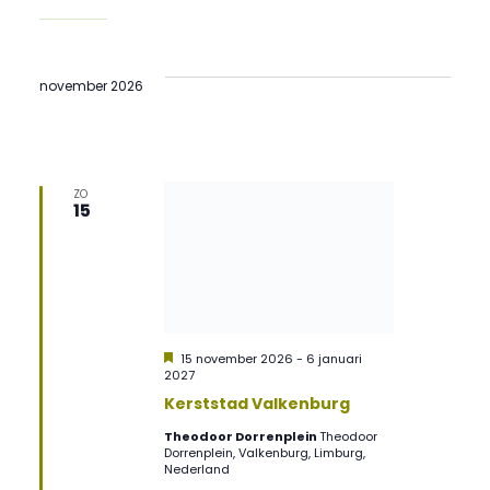
november 2026
ZO
15
Uitgelicht
15 november 2026
-
6 januari
2027
Kerststad Valkenburg
Theodoor Dorrenplein
Theodoor
Dorrenplein, Valkenburg, Limburg,
Nederland