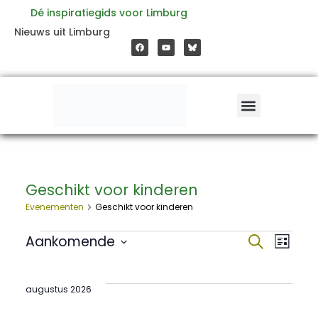
Ga
Dé inspiratiegids voor Limburg
F
Y
Nieuws uit Limburg
a
o
naar
c
u
e
t
b
u
o
b
de
o
e
k
inhoud
Geschikt voor kinderen
Evenementen
Evenementen
Geschikt voor kinderen
Aankomende
Evene
Zoeken
Ev
Lijst
Selecteer
een
zoeke
we
datum.
augustus 2026