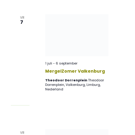
en
na
weerg
VR
7
naviga
1 juli
-
6 september
MergelZomer Valkenburg
Theodoor Dorrenplein
Theodoor
Dorrenplein, Valkenburg, Limburg,
Nederland
VR