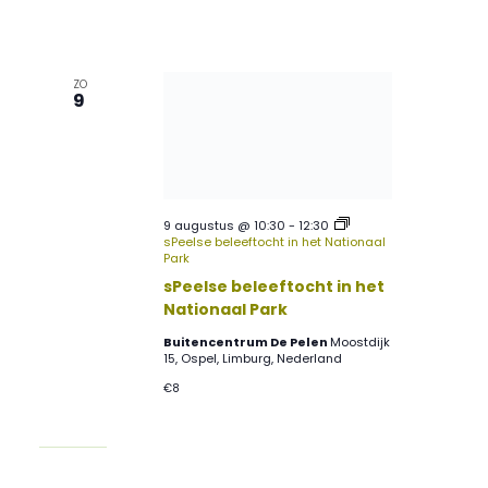
ZO
9
9 augustus @ 10:30
-
12:30
sPeelse beleeftocht in het Nationaal
Park
sPeelse beleeftocht in het
Nationaal Park
Buitencentrum De Pelen
Moostdijk
15, Ospel, Limburg, Nederland
€8