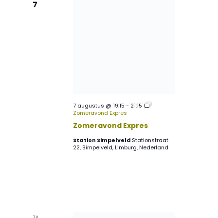
7
7 augustus @ 19:15
-
21:15
Zomeravond Expres
Zomeravond Expres
Station Simpelveld
Stationstraat
22, Simpelveld, Limburg, Nederland
ZA