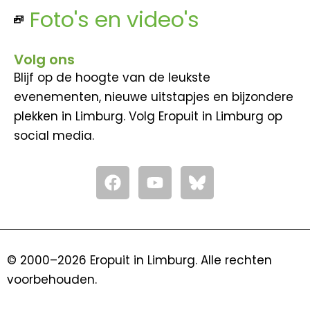
Foto's en video's
Volg ons
Blijf op de hoogte van de leukste
evenementen, nieuwe uitstapjes en bijzondere
plekken in Limburg. Volg Eropuit in Limburg op
social media.
F
Y
a
o
c
u
e
t
b
u
o
b
© 2000–2026 Eropuit in Limburg. Alle rechten
o
e
voorbehouden.
k