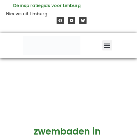
Ga
Dé inspiratiegids voor Limburg
F
Y
Nieuws uit Limburg
a
o
naar
c
u
e
t
b
u
o
b
de
o
e
k
inhoud
zwembaden in