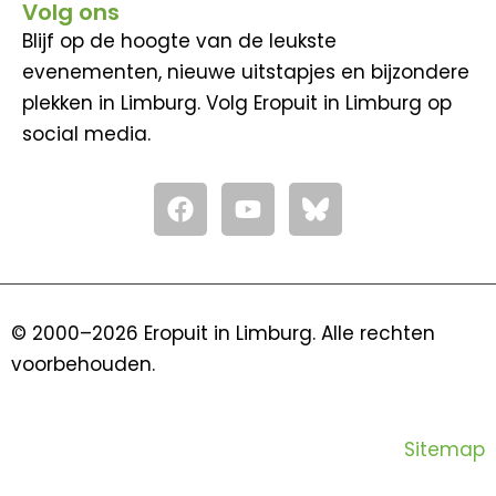
Volg ons
Blijf op de hoogte van de leukste
evenementen, nieuwe uitstapjes en bijzondere
plekken in Limburg. Volg Eropuit in Limburg op
social media.
F
Y
a
o
c
u
e
t
b
u
o
b
© 2000–2026 Eropuit in Limburg. Alle rechten
o
e
voorbehouden.
k
Sitemap