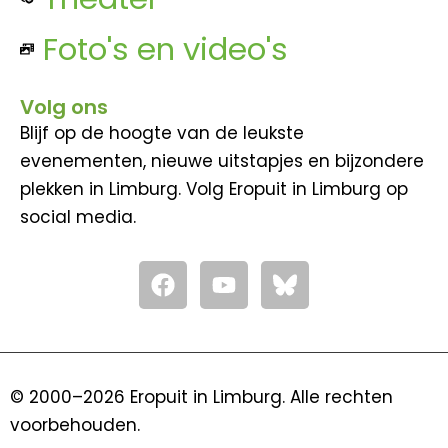
Foto's en video's
Volg ons
Blijf op de hoogte van de leukste
evenementen, nieuwe uitstapjes en bijzondere
plekken in Limburg. Volg Eropuit in Limburg op
social media.
F
Y
a
o
c
u
e
t
b
u
o
b
© 2000–2026 Eropuit in Limburg. Alle rechten
o
e
voorbehouden.
k