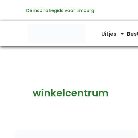
Ga
Dé inspiratiegids voor Limburg
naar
de
inhoud
Uitjes
Bes
winkelcentrum