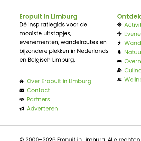
Eropuit in Limburg
Ontdek
Dé inspiratiegids voor de
Activi
mooiste uitstapjes,
Even
evenementen, wandelroutes en
Wand
bijzondere plekken in Nederlands
Natuu
en Belgisch Limburg.
Overn
Culina
Welln
Over Eropuit in Limburg
Contact
Partners
Adverteren
© 2000–2026 Eropuit in Limburg. Alle rechte