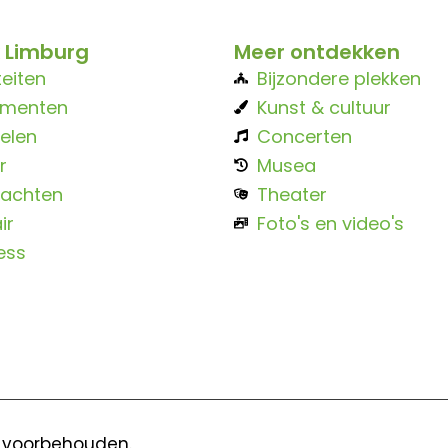
 Limburg
Meer ontdekken
teiten
Bijzondere plekken
ementen
Kunst & cultuur
elen
Concerten
r
Musea
achten
Theater
ir
Foto's en video's
ess
n voorbehouden.