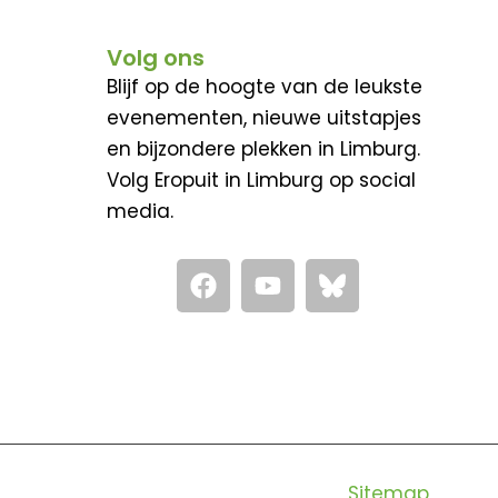
Volg ons
Blijf op de hoogte van de leukste
evenementen, nieuwe uitstapjes
en bijzondere plekken in Limburg.
Volg Eropuit in Limburg op social
media.
F
Y
a
o
c
u
e
t
b
u
o
b
o
e
k
Sitemap