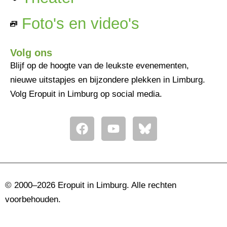
Foto's en video's
Volg ons
Blijf op de hoogte van de leukste evenementen,
nieuwe uitstapjes en bijzondere plekken in Limburg.
Volg Eropuit in Limburg op social media.
F
Y
a
o
c
u
e
t
b
u
o
b
© 2000–2026 Eropuit in Limburg. Alle rechten
o
e
voorbehouden.
k