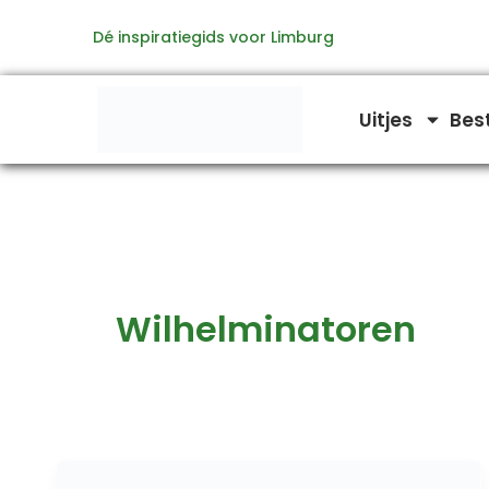
Ga
Dé inspiratiegids voor Limburg
naar
de
inhoud
Uitjes
Bes
Wilhelminatoren