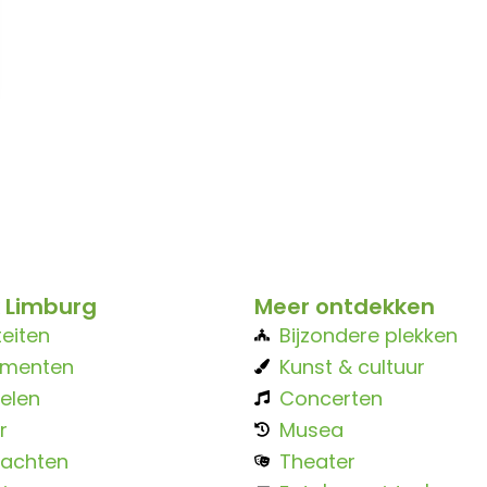
 Limburg
Meer ontdekken
teiten
Bijzondere plekken
ementen
Kunst & cultuur
elen
Concerten
r
Musea
achten
Theater