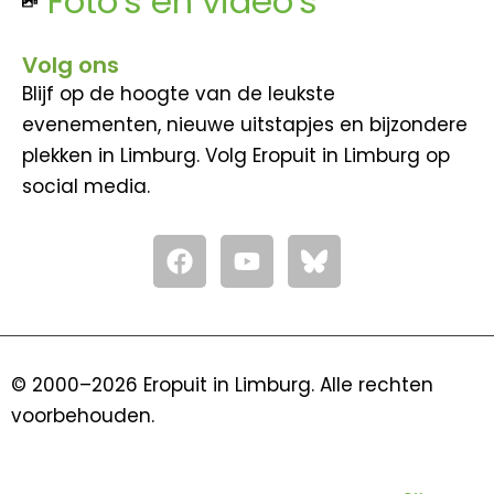
Foto's en video's
Volg ons
Blijf op de hoogte van de leukste
evenementen, nieuwe uitstapjes en bijzondere
plekken in Limburg. Volg Eropuit in Limburg op
social media.
F
Y
a
o
c
u
e
t
b
u
o
b
© 2000–2026 Eropuit in Limburg. Alle rechten
o
e
voorbehouden.
k