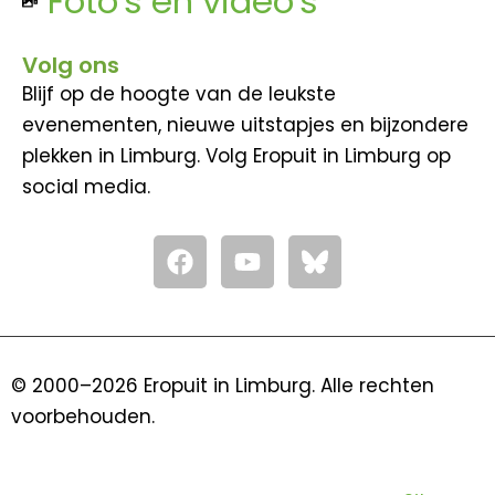
Foto's en video's
Volg ons
Blijf op de hoogte van de leukste
evenementen, nieuwe uitstapjes en bijzondere
plekken in Limburg. Volg Eropuit in Limburg op
social media.
F
Y
a
o
c
u
e
t
b
u
o
b
© 2000–2026 Eropuit in Limburg. Alle rechten
o
e
voorbehouden.
k