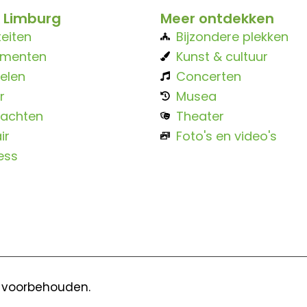
 Limburg
Meer ontdekken
teiten
Bijzondere plekken
ementen
Kunst & cultuur
elen
Concerten
r
Musea
achten
Theater
ir
Foto's en video's
ess
n voorbehouden.