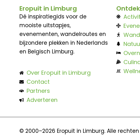
Eropuit in Limburg
Ontdek
Dé inspiratiegids voor de
Activi
mooiste uitstapjes,
Even
evenementen, wandelroutes en
Wand
bijzondere plekken in Nederlands
Natuu
en Belgisch Limburg.
Overn
Culina
Welln
Over Eropuit in Limburg
Contact
Partners
Adverteren
© 2000–2026 Eropuit in Limburg. Alle rechte