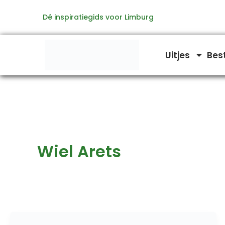
Ga
Dé inspiratiegids voor Limburg
naar
de
inhoud
Uitjes
Bes
Wiel Arets