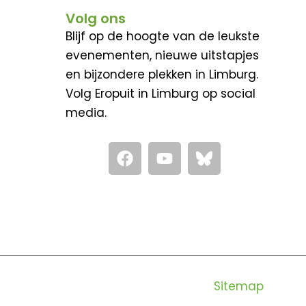
Volg ons
Blijf op de hoogte van de leukste
evenementen, nieuwe uitstapjes
en bijzondere plekken in Limburg.
Volg Eropuit in Limburg op social
media.
F
Y
a
o
c
u
e
t
b
u
o
b
o
e
k
Sitemap