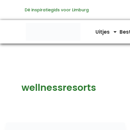
Ga
Dé inspiratiegids voor Limburg
naar
de
inhoud
Uitjes
Bes
wellnessresorts