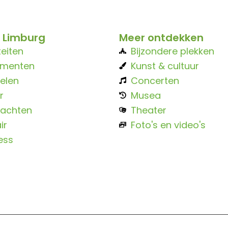
 Limburg
Meer ontdekken
teiten
Bijzondere plekken
ementen
Kunst & cultuur
elen
Concerten
r
Musea
achten
Theater
ir
Foto's en video's
ess