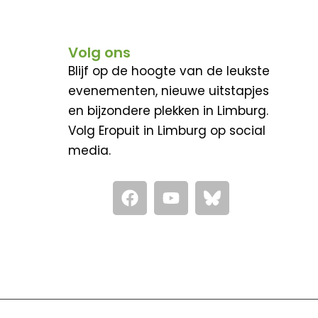
Volg ons
Blijf op de hoogte van de leukste
evenementen, nieuwe uitstapjes
en bijzondere plekken in Limburg.
Volg Eropuit in Limburg op social
media.
F
Y
a
o
c
u
e
t
b
u
o
b
o
e
k