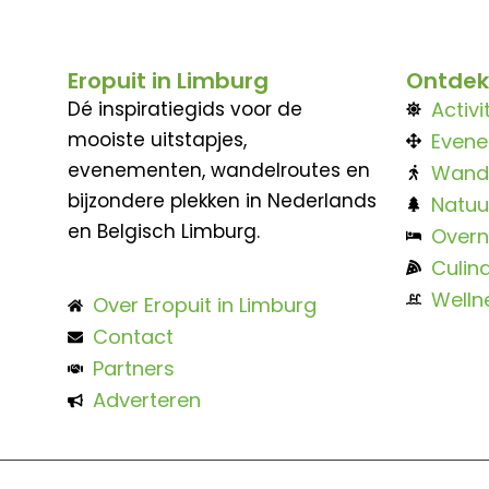
Eropuit in Limburg
Ontdek
Dé inspiratiegids voor de
Activi
mooiste uitstapjes,
Even
evenementen, wandelroutes en
Wand
bijzondere plekken in Nederlands
Natuu
en Belgisch Limburg.
Overn
Culina
Welln
Over Eropuit in Limburg
Contact
Partners
Adverteren