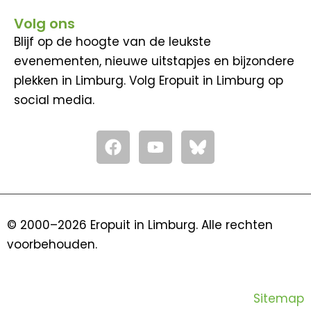
Volg ons
Blijf op de hoogte van de leukste
evenementen, nieuwe uitstapjes en bijzondere
plekken in Limburg. Volg Eropuit in Limburg op
social media.
F
Y
a
o
c
u
e
t
b
u
o
b
© 2000–2026 Eropuit in Limburg. Alle rechten
o
e
voorbehouden.
k
Sitemap