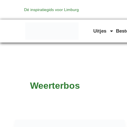
Ga
Dé inspiratiegids voor Limburg
naar
de
inhoud
Uitjes
Bes
Weerterbos