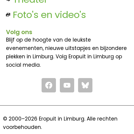
Foto's en video's
Volg ons
Blijf op de hoogte van de leukste
evenementen, nieuwe uitstapjes en bijzondere
plekken in Limburg. Volg Eropuit in Limburg op
social media.
F
Y
a
o
c
u
e
t
b
u
o
b
© 2000–2026 Eropuit in Limburg. Alle rechten
o
e
voorbehouden.
k