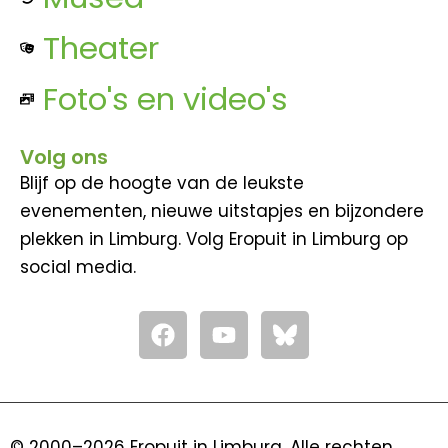
Theater
Foto's en video's
Volg ons
Blijf op de hoogte van de leukste
evenementen, nieuwe uitstapjes en bijzondere
plekken in Limburg. Volg Eropuit in Limburg op
social media.
F
Y
a
o
c
u
e
t
b
u
o
b
© 2000–2026 Eropuit in Limburg. Alle rechten