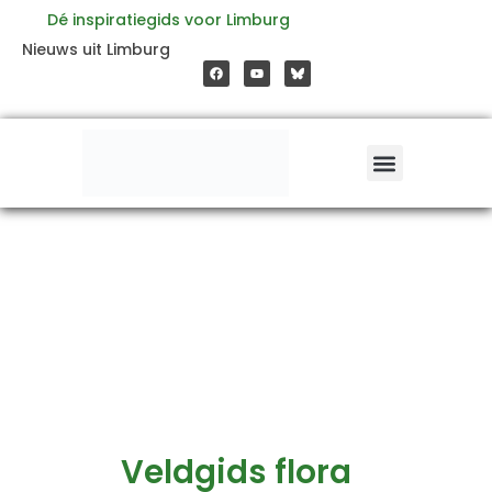
Ga
Dé inspiratiegids voor Limburg
F
Y
Nieuws uit Limburg
a
o
naar
c
u
e
t
b
u
o
b
de
o
e
k
inhoud
Veldgids flora