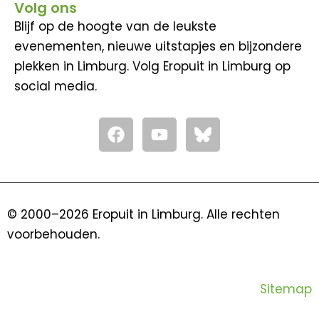
Volg ons
Blijf op de hoogte van de leukste
evenementen, nieuwe uitstapjes en bijzondere
plekken in Limburg. Volg Eropuit in Limburg op
social media.
F
Y
a
o
c
u
e
t
b
u
o
b
© 2000–2026 Eropuit in Limburg. Alle rechten
o
e
voorbehouden.
k
Sitemap