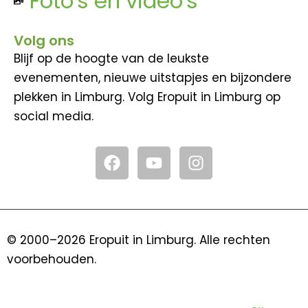
Foto's en video's
Volg ons
Blijf op de hoogte van de leukste
evenementen, nieuwe uitstapjes en bijzondere
plekken in Limburg. Volg Eropuit in Limburg op
social media.
F
Y
I
a
o
n
c
u
s
e
t
t
b
u
a
o
b
g
© 2000–2026 Eropuit in Limburg. Alle rechten
o
e
r
voorbehouden.
k
a
m