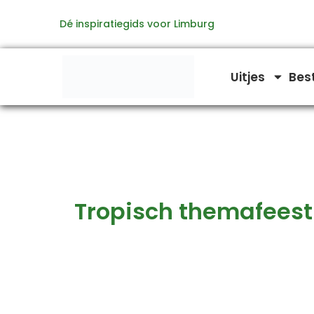
Zoeken
Ga
naar:
Dé inspiratiegids voor Limburg
naar
de
inhoud
Uitjes
Bes
Tropisch themafeest