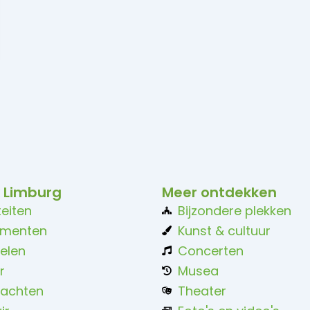
 Limburg
Meer ontdekken
teiten
Bijzondere plekken
ementen
Kunst & cultuur
elen
Concerten
r
Musea
achten
Theater