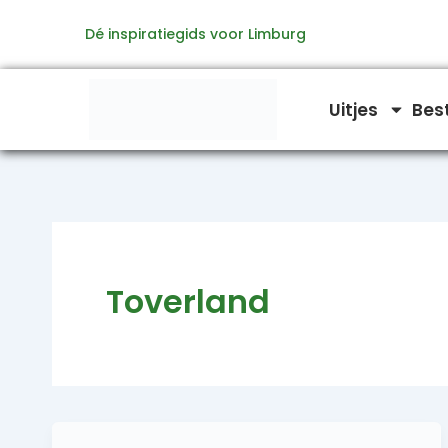
Ga
Dé inspiratiegids voor Limburg
naar
de
inhoud
Uitjes
Bes
Toverland