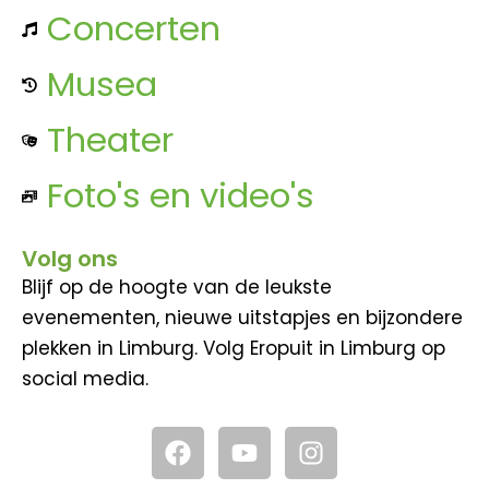
Concerten
Musea
Theater
Foto's en video's
Volg ons
Blijf op de hoogte van de leukste
evenementen, nieuwe uitstapjes en bijzondere
plekken in Limburg. Volg Eropuit in Limburg op
social media.
F
Y
I
a
o
n