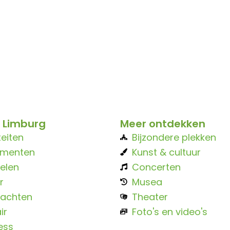
 Limburg
Meer ontdekken
teiten
Bijzondere plekken
ementen
Kunst & cultuur
elen
Concerten
r
Musea
achten
Theater
ir
Foto's en video's
ess