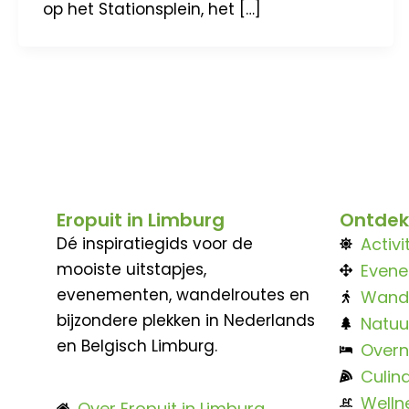
op het Stationsplein, het […]
Eropuit in Limburg
Ontdek
Dé inspiratiegids voor de
Activi
mooiste uitstapjes,
Even
evenementen, wandelroutes en
Wand
bijzondere plekken in Nederlands
Natuu
en Belgisch Limburg.
Overn
Culina
Welln
Over Eropuit in Limburg