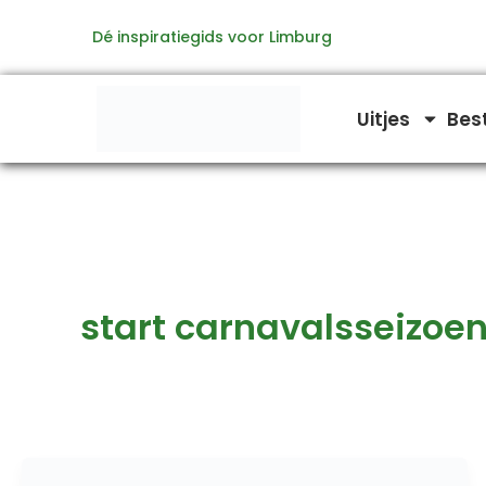
Ga
Dé inspiratiegids voor Limburg
naar
de
inhoud
Uitjes
Bes
start carnavalsseizoe