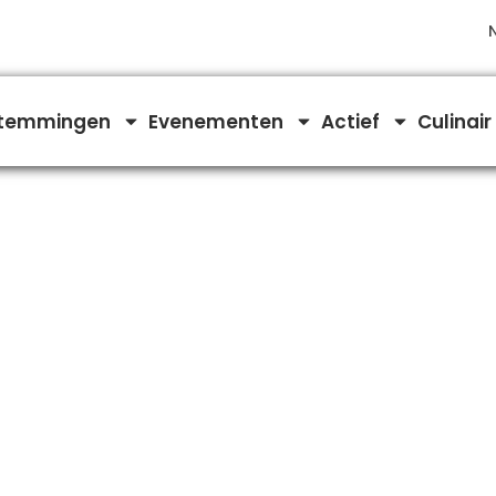
temmingen
Evenementen
Actief
Culinair
n