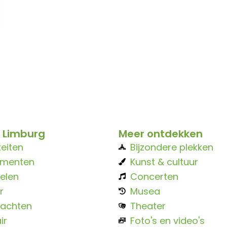
 Limburg
Meer ontdekken
teiten
Bijzondere plekken
ementen
Kunst & cultuur
elen
Concerten
r
Musea
achten
Theater
ir
Foto's en video's