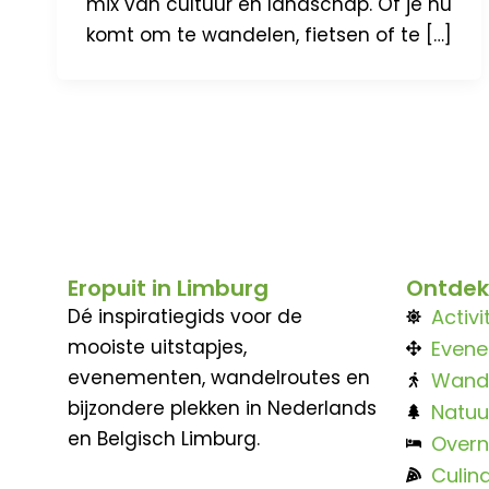
mix van cultuur en landschap. Of je nu
komt om te wandelen, fietsen of te […]
Eropuit in Limburg
Ontdek
Dé inspiratiegids voor de
Activi
mooiste uitstapjes,
Even
evenementen, wandelroutes en
Wand
bijzondere plekken in Nederlands
Natuu
en Belgisch Limburg.
Overn
Culina