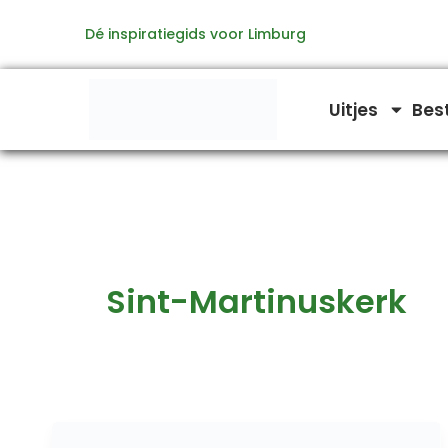
Ga
Dé inspiratiegids voor Limburg
naar
de
inhoud
Uitjes
Bes
Sint-Martinuskerk