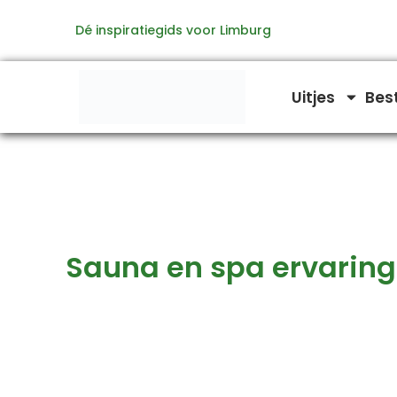
Zoeken
Ga
naar:
Dé inspiratiegids voor Limburg
naar
de
inhoud
Uitjes
Bes
Sauna en spa ervarin