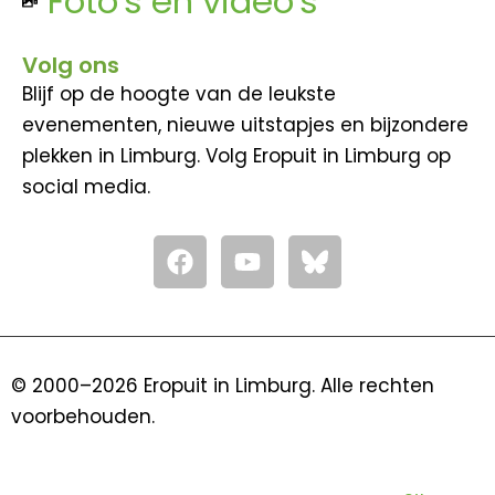
Foto's en video's
Volg ons
Blijf op de hoogte van de leukste
evenementen, nieuwe uitstapjes en bijzondere
plekken in Limburg. Volg Eropuit in Limburg op
social media.
F
Y
a
o
c
u
e
t
b
u
o
b
© 2000–2026 Eropuit in Limburg. Alle rechten
o
e
voorbehouden.
k