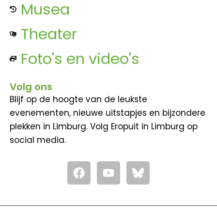
Musea
Theater
Foto's en video's
Volg ons
Blijf op de hoogte van de leukste
evenementen, nieuwe uitstapjes en bijzondere
plekken in Limburg. Volg Eropuit in Limburg op
social media.
F
Y
a
o
c
u
e
t
b
u