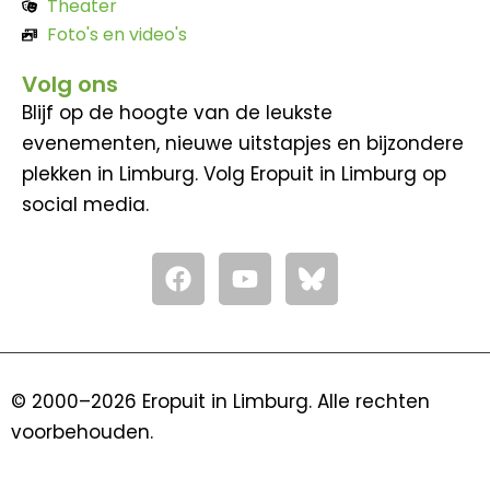
Theater
Foto's en video's
Volg ons
Blijf op de hoogte van de leukste
evenementen, nieuwe uitstapjes en bijzondere
plekken in Limburg. Volg Eropuit in Limburg op
social media.
F
Y
a
o
c
u
e
t
b
u
o
b
© 2000–2026 Eropuit in Limburg. Alle rechten
o
e
voorbehouden.
k