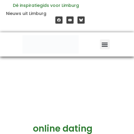
Ga
Dé inspiratiegids voor Limburg
F
Y
Nieuws uit Limburg
a
o
naar
c
u
e
t
b
u
o
b
de
o
e
k
inhoud
online dating