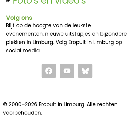
Foto's en video's
Volg ons
Blijf op de hoogte van de leukste
evenementen, nieuwe uitstapjes en bijzondere
plekken in Limburg. Volg Eropuit in Limburg op
social media.
F
Y
a
o
c
u
e
t
b
u
o
b
© 2000–2026 Eropuit in Limburg. Alle rechten
o
e
voorbehouden.
k