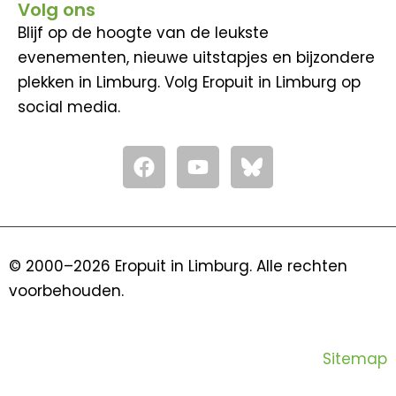
Volg ons
Blijf op de hoogte van de leukste
evenementen, nieuwe uitstapjes en bijzondere
plekken in Limburg. Volg Eropuit in Limburg op
social media.
F
Y
a
o
c
u
e
t
b
u
o
b
© 2000–2026 Eropuit in Limburg. Alle rechten
o
e
voorbehouden.
k
Sitemap