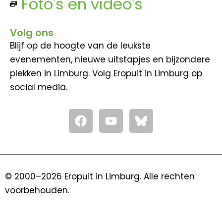
Foto's en video's
Volg ons
Blijf op de hoogte van de leukste
evenementen, nieuwe uitstapjes en bijzondere
plekken in Limburg. Volg Eropuit in Limburg op
social media.
F
Y
a
o
c
u
e
t
b
u
o
b
© 2000–2026 Eropuit in Limburg. Alle rechten
o
e
voorbehouden.
k