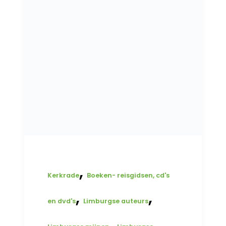
,
Kerkrade
Boeken- reisgidsen, cd's
,
,
en dvd's
Limburgse auteurs
,