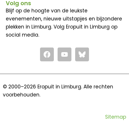
Volg ons
Blijf op de hoogte van de leukste
evenementen, nieuwe uitstapjes en bijzondere
plekken in Limburg. Volg Eropuit in Limburg op
social media.
F
Y
a
o
c
u
e
t
b
u
o
b
© 2000–2026 Eropuit in Limburg. Alle rechten
o
e
voorbehouden.
k
Sitemap