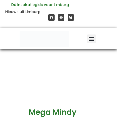
Ga
Dé inspiratiegids voor Limburg
F
Y
Nieuws uit Limburg
a
o
naar
c
u
e
t
b
u
o
b
de
o
e
k
inhoud
Mega Mindy