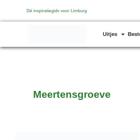
Ga
Dé inspiratiegids voor Limburg
naar
de
inhoud
Uitjes
Bes
Meertensgroeve