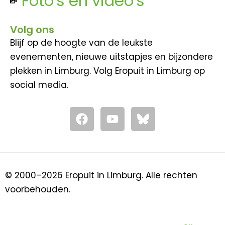
Foto's en video's
Volg ons
Blijf op de hoogte van de leukste
evenementen, nieuwe uitstapjes en bijzondere
plekken in Limburg. Volg Eropuit in Limburg op
social media.
F
Y
a
o
c
u
e
t
b
u
o
b
© 2000–2026 Eropuit in Limburg. Alle rechten
o
e
voorbehouden.
k