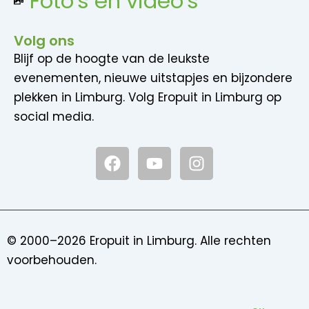
Foto's en video's
Volg ons
Blijf op de hoogte van de leukste
evenementen, nieuwe uitstapjes en bijzondere
plekken in Limburg. Volg Eropuit in Limburg op
social media.
F
Y
I
a
o
n
c
u
s
e
t
t
b
u
a
o
b
g
© 2000–2026 Eropuit in Limburg. Alle rechten
o
e
r
voorbehouden.
k
a
m