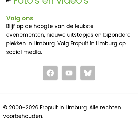
Foto's en video's
Volg ons
Blijf op de hoogte van de leukste
evenementen, nieuwe uitstapjes en bijzondere
plekken in Limburg. Volg Eropuit in Limburg op
social media.
F
Y
a
o
c
u
e
t
b
u
o
b
© 2000–2026 Eropuit in Limburg. Alle rechten
o
e
voorbehouden.
k